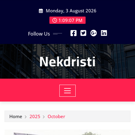
Skip
Monday, 3 August 2026
to
content
1:09:08 PM
Follow Us
Nekdristi
Home
2025
October